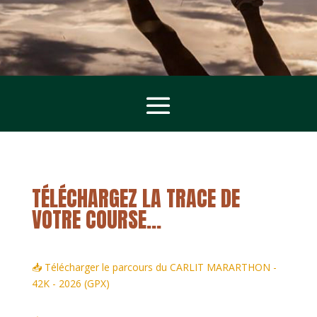
TÉLÉCHARGEZ LA TRACE DE
VOTRE COURSE...
📥 Télécharger le parcours du CARLIT MARARTHON -
42K - 2026 (GPX)